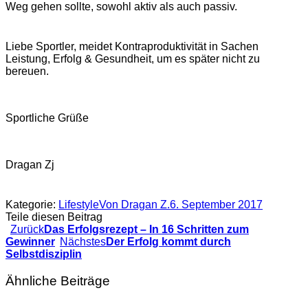
Weg gehen sollte, sowohl aktiv als auch passiv.
Liebe Sportler, meidet Kontraproduktivität in Sachen
Leistung, Erfolg & Gesundheit, um es später nicht zu
bereuen.
Sportliche Grüße
Dragan Zj
Kategorie:
Lifestyle
Von
Dragan Z.
6. September 2017
Teile diesen Beitrag
Vorheriger
Zurück
Das Erfolgsrezept – In 16 Schritten zum
Kommentarnavigation
Beitrag:
Nächster
Gewinner
Nächstes
Der Erfolg kommt durch
Beitrag:
Selbstdisziplin
Ähnliche Beiträge