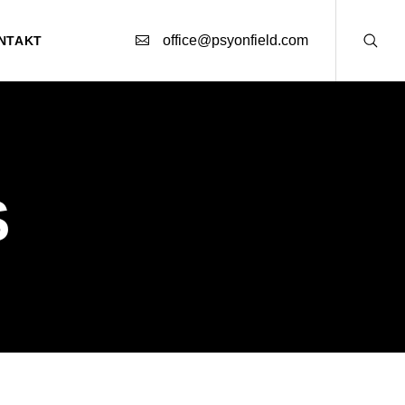
office@psyonfield.com
NTAKT
S
BRAIN
GAMES:
Wie
5 GRÜNDE,
funktioniert
WARUM
dein
MANCHE
Gehirn
SPORTLER IHR
während