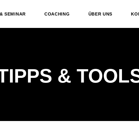
& SEMINAR
COACHING
ÜBER UNS
KO
TIPPS & TOOL
ER
Die ultimative
Morgenroutine
Gewohnheiten,