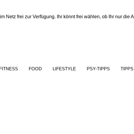
E
für mehr
die dein Leben
Energie –
ENORM
 Netz frei zur Verfügung. Ihr könnt frei wählen, ob Ihr nur die Ar
ganz ohne
4-
verbessern
 5
Kaffee & Co.!
Schritte-
werden!
R
Technik
Was tun
Lifestyle
Lifestyle
der Navy
gegen
RAUEN
Was du
Psy-Tipps
Psy-Tipps
SEALs
Nervosität?
essen
Tipps &
Tipps &
gegen
Unser
Tools
Tools
FITNESS
FOOD
LIFESTYLE
PSY-TIPPS
TIPPS
solltest –
Angst!
bester Tipp
vor und
Lifestyle
Lifestyle
nach
dem
Psy-Tipps
Psy-Tipps
NOV
NOV
16
8
Sport!
Tipps &
Tipps &
Tools
Tools
Die 5
ngs
Food
Denkweisen
ng
Psy-Tipps
SNUS: DIE