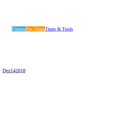
Mentale Stärke bei Kinder und Athleten
fördern! Tipps für Eltern und Trainer
Fitness
Psy-Tipps
Tipps & Tools
Es gibt bestimmte Perioden im Jahr, die für Athleten eine
besondere Herausforderung darstellen – Zumeist…
Mehr lesen
Dez
14
2018