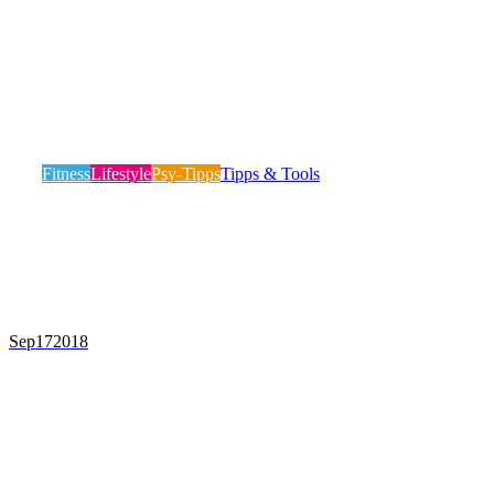
FITNESS-ZIELE ERFOLGREICH
UMSETZEN – 7 PSYCHOLOGISCHE
TRICKS
Fitness
Lifestyle
Psy-Tipps
Tipps & Tools
Seine Fitnessziele zu erreichen, kann sich als überaus
schwieriges Unterfangen herausstellen. Es erfordert neben
Ausdauer,…
Mehr lesen
Sep
17
2018