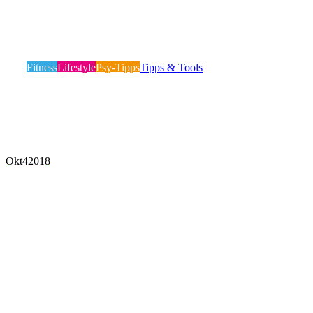
BRAIN GAMES: Wie funktioniert dein
Gehirn während eines Spiels?
Fitness
Lifestyle
Psy-Tipps
Tipps & Tools
Während eines Spiels kommt das gesamte menschliche
Gehirn zum Einsatz. Jeder Bereich hat eine bestimmte…
Mehr lesen
Okt
4
2018