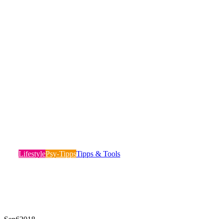
4-Schritte-Technik der Navy SEALs gegen
Angst!
Lifestyle
Psy-Tipps
Tipps & Tools
Die United States Navy SEALs – eine
Militärspezialeinheit der US Navy – gilt nicht umsonst…
Mehr lesen