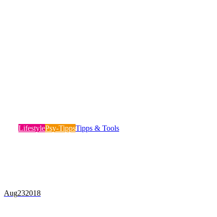
Was tun gegen Nervosität? Unser bester Tipp
Lifestyle
Psy-Tipps
Tipps & Tools
Es gibt nichts schlimmeres, als wenn es die Nervosität ist,
unter der die menschliche Leistung…
Mehr lesen
Aug
23
2018