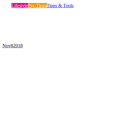
Lifestyle
Psy-Tipps
Tipps & Tools
Fühlst du dich auch häufig gestresst, müde und
ausgelaugt? Und hast du auch oft das…
Mehr lesen
Nov
8
2018