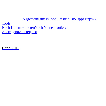
Alle anzeigen
Allgemein
Fitness
Food
Lifestyle
Psy-Tipps
Tipps &
Tools
Nach Datum sortieren
Nach Namen sortieren
Absteigend
Aufsteigend
Dez
21
2018