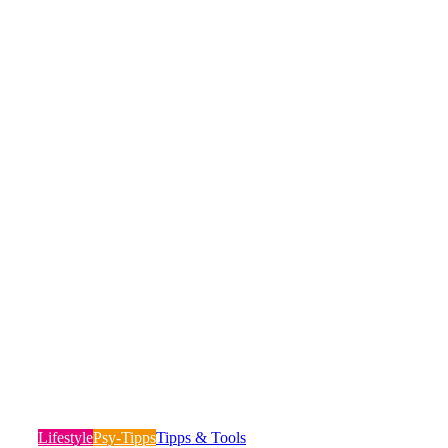
Gewohnheiten, die dein Leben ENORM
verbessern werden!
Lifestyle
Psy-Tipps
Tipps & Tools