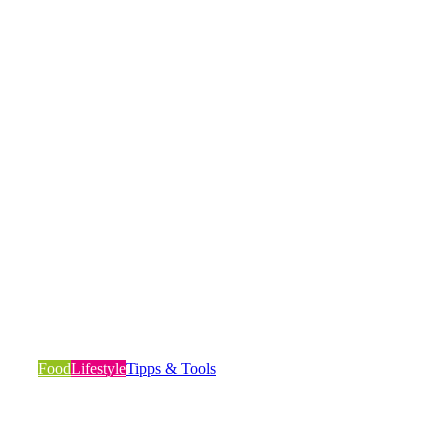
SNUS, das Aufputschmittel der Sportstars –
die wissenschaftlichen Fakten
Food
Lifestyle
Tipps & Tools
In weit über 40 Sportarten wird der Oraltabak Snus
inzwischen konsumiert, auch im Fußball. Wie…