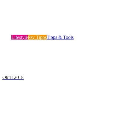
5 GRÜNDE, WARUM MANCHE
SPORTLER IHR VOLLES POTENTIAL
NIE AUSSCHÖPFEN KÖNNEN
Lifestyle
Psy-Tipps
Tipps & Tools
Es gibt wohl nichts frustrierenderes als Athleten, die nicht
dazu in der Lage sind, ihr…
Mehr lesen
Okt
11
2018