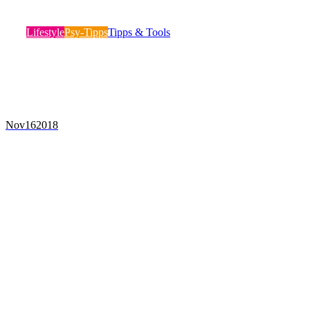
FOLGEN FÜR SPIELER AUF DER BANK
Lifestyle
Psy-Tipps
Tipps & Tools
Die meisten Sportler fühlen sich zu ihrem Sport berufen.
Umso unerträglicher ist es für sie,…
Mehr lesen
Nov
16
2018