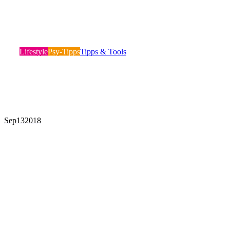
SIEGERTYPEN! 5 ÜBUNGEN FÜR MEHR
SELBSTVERTRAUEN IM SPORT!
Lifestyle
Psy-Tipps
Tipps & Tools
Viele praktizieren es nicht bewusst, sondern vielmehr
intuitiv und vor allem Sportler scheinen eine besonders…
Mehr lesen
Sep
13
2018