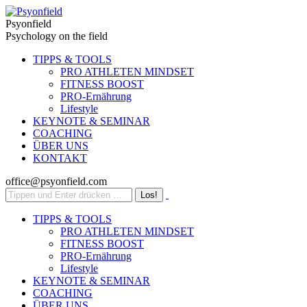
Zum
Inhalt
Psyonfield
springen
Psychology on the field
TIPPS & TOOLS
PRO ATHLETEN MINDSET
FITNESS BOOST
PRO-Ernährung
Lifestyle
KEYNOTE & SEMINAR
COACHING
ÜBER UNS
KONTAKT
office@psyonfield.com
TIPPS & TOOLS
PRO ATHLETEN MINDSET
FITNESS BOOST
PRO-Ernährung
Lifestyle
KEYNOTE & SEMINAR
COACHING
ÜBER UNS